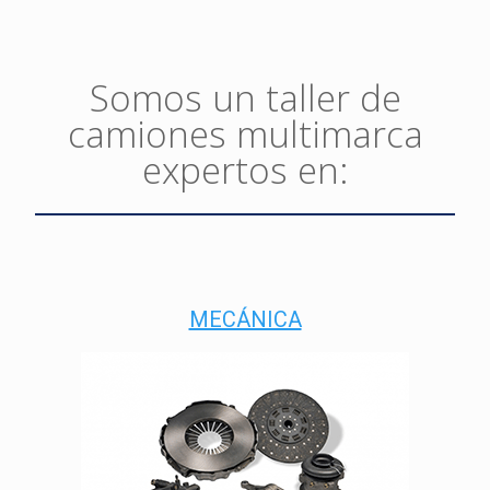
VEHÍCULOS INDUSTRIALES
Taller de camiones, semiremolques y
Somos un taller de
plataformas elevadoras
o
camiones multimarca
expertos en:
MECÁNICA